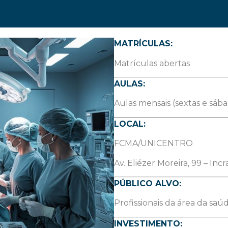
MATRÍCULAS:
Matrículas abertas
AULAS:
Aulas mensais (sextas e sáb
LOCAL:
FCMA/UNICENTRO
Av. Eliézer Moreira, 99 – Inc
PÚBLICO ALVO:
Profissionais da área da saúd
INVESTIMENTO: