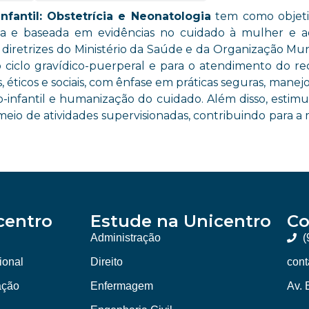
fantil: Obstetrícia e Neonatologia
tem como objetivo
da e baseada em evidências no cuidado à mulher e a
s diretrizes do Ministério da Saúde e da Organização Mu
iclo gravídico-puerperal e para o atendimento do rec
os, éticos e sociais, com ênfase em práticas seguras, man
nfantil e humanização do cuidado. Além disso, estimula
meio de atividades supervisionadas, contribuindo para a 
centro
Estude na Unicentro
Co
Administração
(
cional
Direito
cont
ação
Enfermagem
Av. 