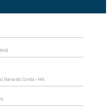
ados)
ra | Barra do Corda – MA
e.